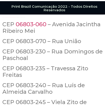
Print Brazil Comunicação 2022 - Todos Direitos
Reservados
https://www.ruacep.com.br/sp/embu-das-artes/logradouros/
CEP 06803-050 – Rua Alexandrina Bassith
CEP
06803-060
– Avenida Jacintha
Ribeiro Mei
CEP 06803-070 – Rua União
CEP 06803-230 – Rua Domingos de
Paschoal
CEP 06803-235 – Travessa Zito
Freitas
CEP 06803-240 – Rua Luís de
Almeida Carvalho
CEP 06803-245 – Viela Zito de