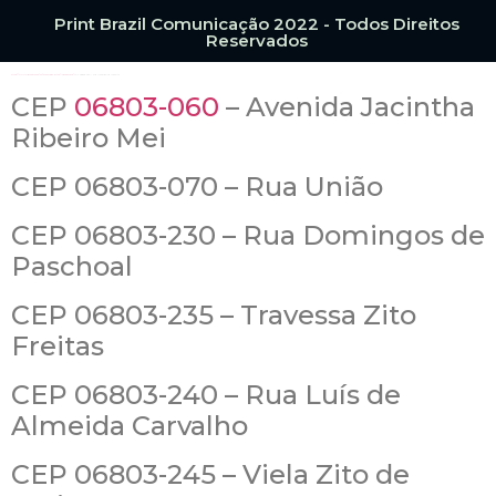
Print Brazil Comunicação 2022 - Todos Direitos
Reservados
https://www.ruacep.com.br/sp/embu-das-artes/logradouros/
CEP 06803-050 – Rua Alexandrina Bassith
CEP
06803-060
– Avenida Jacintha
Ribeiro Mei
CEP 06803-070 – Rua União
CEP 06803-230 – Rua Domingos de
Paschoal
CEP 06803-235 – Travessa Zito
Freitas
CEP 06803-240 – Rua Luís de
Almeida Carvalho
CEP 06803-245 – Viela Zito de