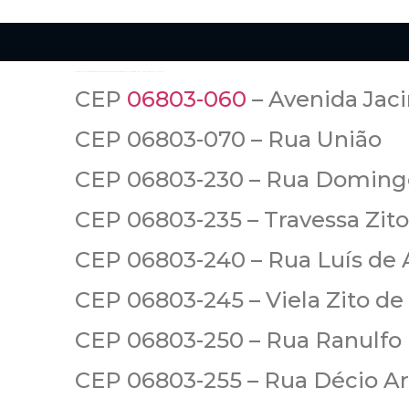
https://www.ruacep.com.br/sp/embu-das-artes/logradouros/
CEP 06803-050 – Rua Alexandrina Bassith
CEP
06803-060
– Avenida Jaci
CEP 06803-070 – Rua União
CEP 06803-230 – Rua Doming
CEP 06803-235 – Travessa Zito
CEP 06803-240 – Rua Luís de 
CEP 06803-245 – Viela Zito de 
CEP 06803-250 – Rua Ranulfo 
CEP 06803-255 – Rua Décio A